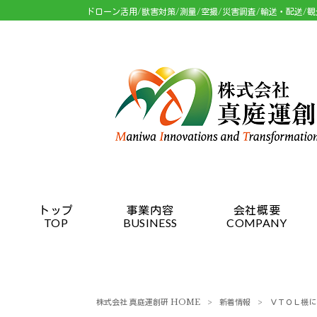
ドローン活用/獣害対策/測量/空撮/災害調査/輸送・配送/
トップ
事業内容
会社概要
TOP
BUSINESS
COMPANY
株式会社 真庭運創研 HOME
>
新着情報
>
ＶＴＯＬ機に