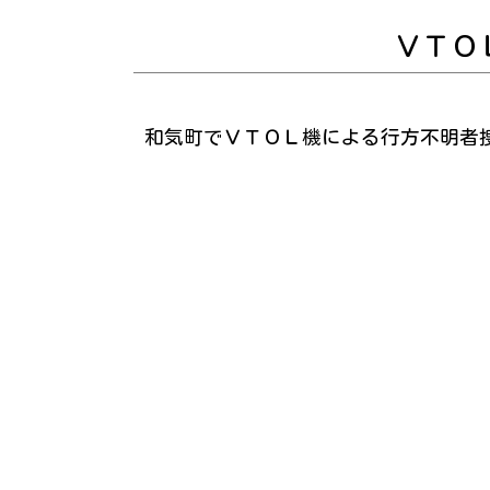
ＶＴＯ
和気町でＶＴＯＬ機による行方不明者