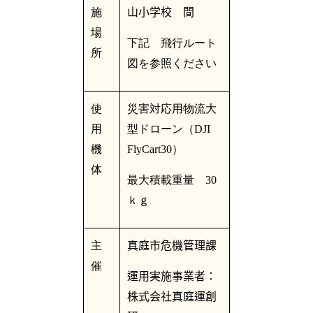
施
山小学校 間
場
下記 飛行ルート
所
図を参照ください
使
災害対応用物流大
用
型ドローン（
DJI
機
FlyCart30
）
体
最大積載重量
30
ｋｇ
主
真庭市危機管理課
催
運用実施事業者：
株式会社真庭運創