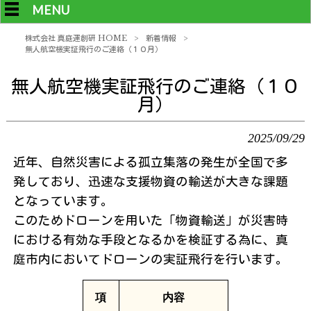
MENU
株式会社 真庭運創研 HOME
>
新着情報
>
無人航空機実証飛行のご連絡（１０月）
無人航空機実証飛行のご連絡（１０
月）
2025/09/29
近年、自然災害による孤立集落の発生が全国で多
発しており、迅速な支援物資の輸送が大きな課題
となっています。
このためドローンを用いた「物資輸送」が災害時
における有効な手段となるかを検証する為に、真
庭市内においてドローンの実証飛行を行います。
項
内容